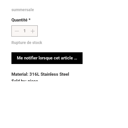
summersale
Quantité
*
Rupture de stock
Me notifier lorsque cet article est disponible
Material: 316L Stainless Steel
Sold by: piece
Thickness: 14GA (1.6mm)| Length:
5/8” (16mm)
Aucun avis pour le moment