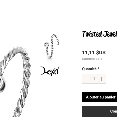
Twisted Jewel
Prix
11,11 $US
summersale
Quantité
*
Ajouter au panier
Com