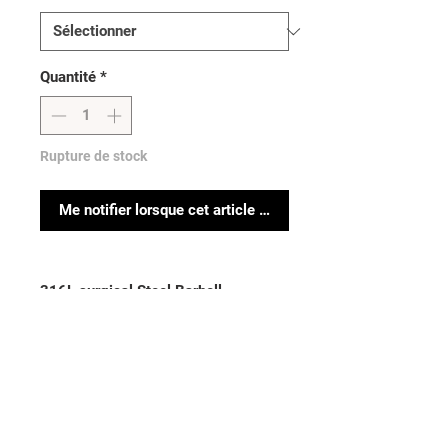
Quantité
*
Rupture de stock
Me notifier lorsque cet article est disponible
316L surgical Steel Barbell

Thickness: 14GA (1.6mm)| Length: 
5/8” (16mm)
Aucun avis pour le moment